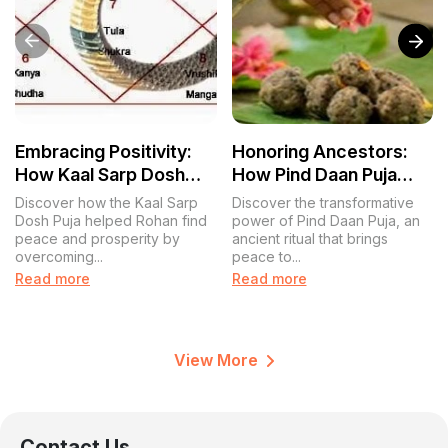
Embracing Positivity:
Honoring Ancestors:
How Kaal Sarp Dosh
How Pind Daan Puja
Puja Transformed
Transforms Lives and
Discover how the Kaal Sarp
Discover the transformative
Rohan’s Life
Souls
Dosh Puja helped Rohan find
power of Pind Daan Puja, an
peace and prosperity by
ancient ritual that brings
overcoming...
peace to...
Read more
Read more
View More
Contact Us